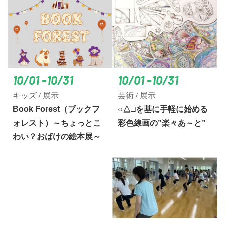
10/01 -10/31
10/01 -10/31
キッズ / 展示
芸術 / 展示
Book Forest（ブックフ
○△□を基に手軽に始める
ォレスト）～ちょっとこ
彩色線画の”楽々あ～と”
わい？おばけの絵本展～