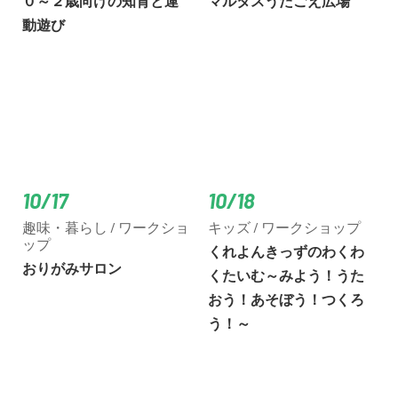
０～２歳向けの知育と運
マルタスうたごえ広場
動遊び
10/17
10/18
趣味・暮らし / ワークショ
キッズ / ワークショップ
ップ
くれよんきっずのわくわ
おりがみサロン
くたいむ～みよう！うた
おう！あそぼう！つくろ
う！～