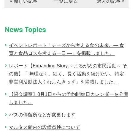
« 新しい記事
一覧に戻る
過去の記事 »
News Topics
イベントレポート「チーズから考える食の未来。― 食
育と食品ロスを考える一日 ―」を掲載しました。
レポート【Expanding Story ～まるがめの市民活動～ そ
の後】「 無理なく、細く、長く活動を続けたい。特定
非営利活動法人くれよんきっず」を掲載しました。
【貸会議室】8月1日からの予約開始日カレンダーを公開
しました。
バスの停留所などが変更します
マルタス館内の設備点検について