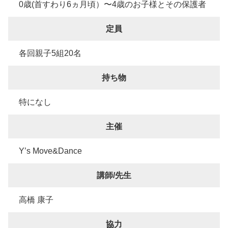
0歳(首すわり6ヵ月頃）〜4歳のお子様とその保護者
定員
各回親子5組20名
持ち物
特になし
主催
Y’s Move&Dance
講師/先生
高橋 康子
協力