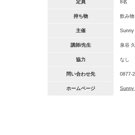
定員
8名
持ち物
飲み物
主催
Sunny 
講師/先生
泉谷 
協力
なし
問い合わせ先
0877-2
ホームページ
Sunny 