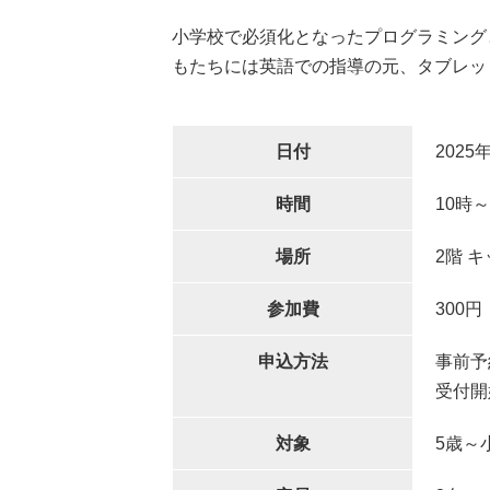
小学校で必須化となったプログラミング
もたちには英語での指導の元、タブレッ
日付
2025
時間
10時～
場所
2階 
参加費
300
申込方法
事前予
受付開
対象
5歳～