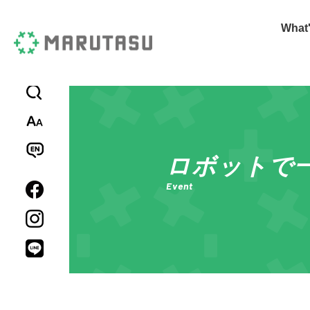
Wha
標準
拡大
日本語
English
中文簡体
Español
ロボットで
Event