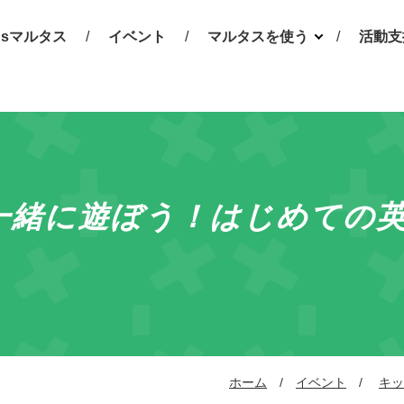
t'sマルタス
イベント
マルタスを使う
活動支
市民活動支援
市民活
サービス
は
キッズスペース
お知
多目的ホール・
予約相
ROOM（会議室）
助成金
一緒に遊ぼう！はじめての
学習スペース
ホーム
イベント
キッ