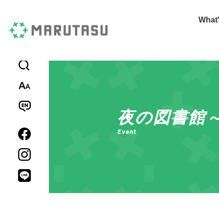
Wha
標準
拡大
日本語
English
中文簡体
Español
夜の図書館
Event