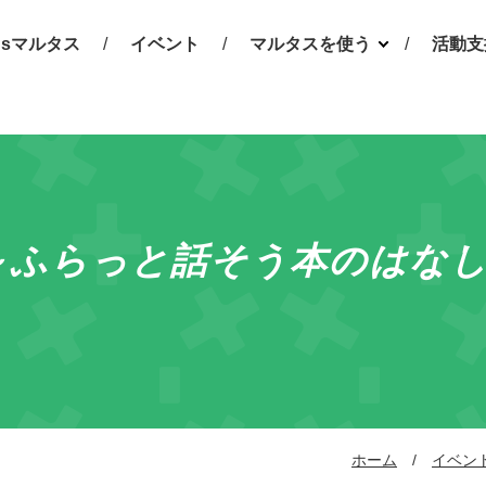
t'sマルタス
イベント
マルタスを使う
活動支
市民活動支援
市民活
サービス
は
キッズスペース
お知
多目的ホール・
予約相
ROOM（会議室）
助成金
～ふらっと話そう本のはな
学習スペース
ホーム
イベン