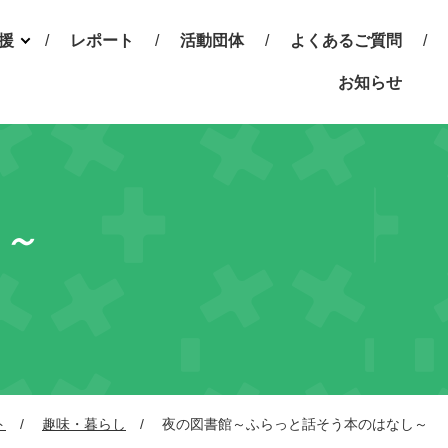
援
レポート
活動団体
よくあるご質問
動と
お知らせ
らせ
談会
情報
し～
ト
趣味・暮らし
夜の図書館～ふらっと話そう本のはなし～